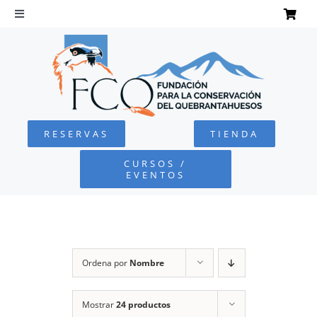
Saltar
al
Toggle
Navigation
contenido
INICIO
QUEBRANTAHUESOS
RESERVAS
TIENDA
FUNDACIÓN
CURSOS /
EVENTOS
PROYECTOS
DEFENSA AMBIENTAL
Ordena por
Nombre
COLABORA
Mostrar
24 productos