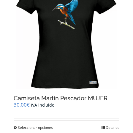
se
pueden
elegir
en
la
página
de
producto
Camiseta Martín Pescador MUJER
30,00
€
IVA incluido
Este
Seleccionar opciones
Detalles