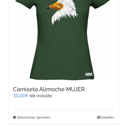
pueden
elegir
en
la
página
de
producto
Camiseta Alimoche MUJER
30,00
€
IVA incluido
Este
Seleccionar opciones
Detalles
producto