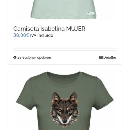
Camiseta Isabelina MUJER
30,00
€
IVA incluido
Este
Seleccionar opciones
Detalles
producto
tiene
múltiples
variantes.
Las
opciones
se
pueden
elegir
en
la
página