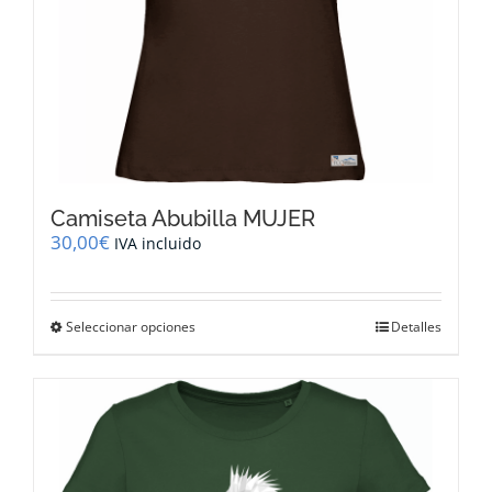
producto
Camiseta Abubilla MUJER
30,00
€
IVA incluido
Este
Seleccionar opciones
Detalles
producto
tiene
múltiples
variantes.
Las
opciones
se