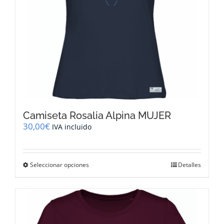
página
de
producto
Camiseta Rosalia Alpina MUJER
30,00
€
IVA incluido
Este
Seleccionar opciones
Detalles
producto
tiene
múltiples
variantes.
Las