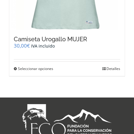
Camiseta Urogallo MUJER
30,00
€
IVA incluido
Este
Seleccionar opciones
Detalles
producto
tiene
múltiples
variantes.
Las
opciones
se
pueden
elegir
en