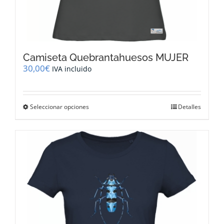
Camiseta Quebrantahuesos MUJER
30,00
€
IVA incluido
Este
Seleccionar opciones
Detalles
producto
tiene
múltiples
variantes.
Las
opciones
se
pueden
elegir
en
la