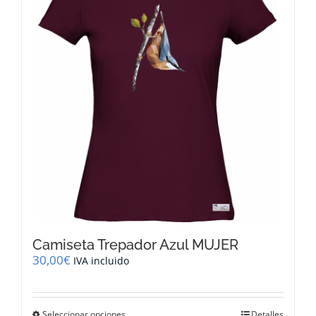
opciones
se
pueden
elegir
en
la
página
de
producto
Camiseta Trepador Azul MUJER
30,00
€
IVA incluido
Este
Seleccionar opciones
Detalles