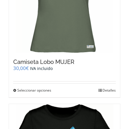
de
producto
Camiseta Lobo MUJER
30,00
€
IVA incluido
Este
Seleccionar opciones
Detalles
producto
tiene
múltiples
variantes.
Las
opciones