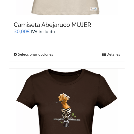
Camiseta Abejaruco MUJER
30,00
€
IVA incluido
Este
Seleccionar opciones
Detalles
producto
tiene
múltiples
variantes.
Las
opciones
se
pueden
elegir
en
la
página
de