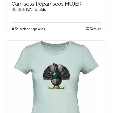
Camiseta Treparriscos MUJER
30,00
€
IVA incluido
Este
Seleccionar opciones
Detalles
producto
tiene
múltiples
variantes.
Las
opciones
se
pueden
elegir
en
la
página
de
producto