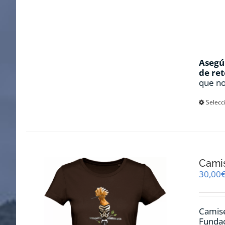
Asegúr
de ret
que no
Selecc
Cami
30,00
Camise
Fundac