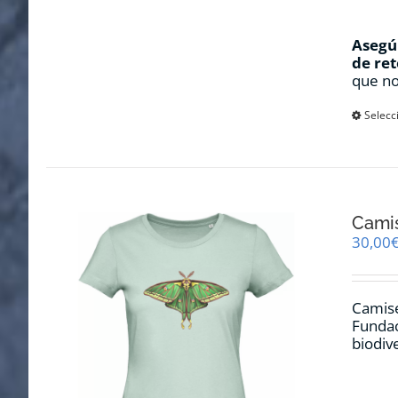
Asegúr
de ret
que no
Selecc
Camis
30,00
Camise
Fundac
biodiv