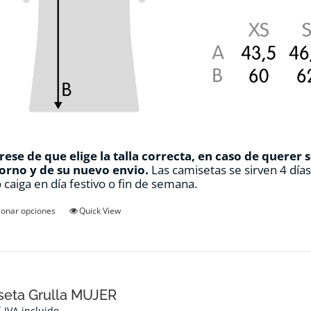
ese de que elige la talla correcta, en caso de querer 
orno y de su nuevo envio.
Las camisetas se sirven 4 día
 caiga en día festivo o fin de semana.
Este
ionar opciones
Quick View
producto
tiene
múltiples
variantes.
Las
opciones
seta Grulla MUJER
se
€
IVA incluido