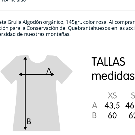
pueden
elegir
en
ta Grulla Algodón orgánico, 145gr., color rosa. Al compra
la
ión para la Conservación del Quebrantahuesos en las accio
página
ersidad de nuestras montañas.
de
producto