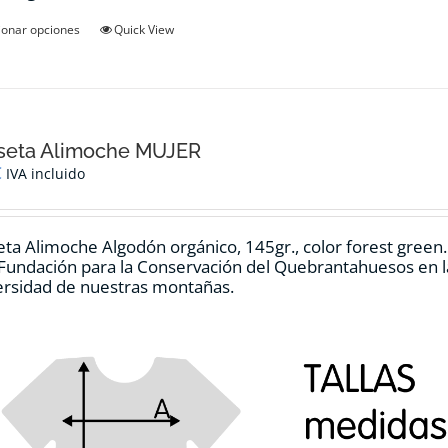
Este
ionar opciones
Quick View
producto
tiene
múltiples
variantes.
Las
opciones
seta Alimoche MUJER
se
€
IVA incluido
pueden
elegir
en
ta Alimoche Algodón orgánico, 145gr., color forest green
la
 Fundación para la Conservación del Quebrantahuesos en la
página
ersidad de nuestras montañas.
de
producto