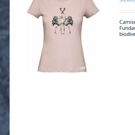
Camise
Fundac
biodiv