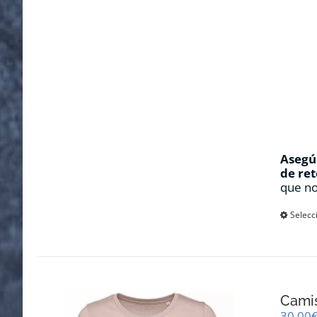
Asegúr
de ret
que no
Selecc
Cami
30,00