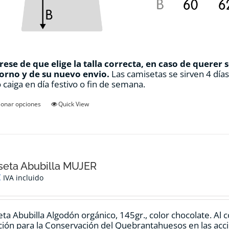
ese de que elige la talla correcta, en caso de querer 
orno y de su nuevo envio.
Las camisetas se sirven 4 día
 caiga en día festivo o fin de semana.
Este
ionar opciones
Quick View
producto
tiene
múltiples
variantes.
Las
opciones
seta Abubilla MUJER
se
€
IVA incluido
pueden
elegir
en
ta Abubilla Algodón orgánico, 145gr., color chocolate. Al
la
ión para la Conservación del Quebrantahuesos en las accio
página