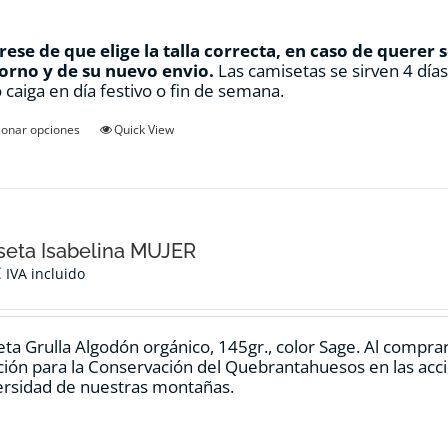
ese de que elige la talla correcta, en caso de querer 
orno y de su nuevo envio.
Las camisetas se sirven 4 día
 caiga en día festivo o fin de semana.
Este
ionar opciones
Quick View
producto
tiene
múltiples
variantes.
Las
opciones
eta Isabelina MUJER
se
€
IVA incluido
pueden
elegir
en
ta Grulla Algodón orgánico, 145gr., color Sage. Al compra
la
ión para la Conservación del Quebrantahuesos en las accio
página
ersidad de nuestras montañas.
de
producto