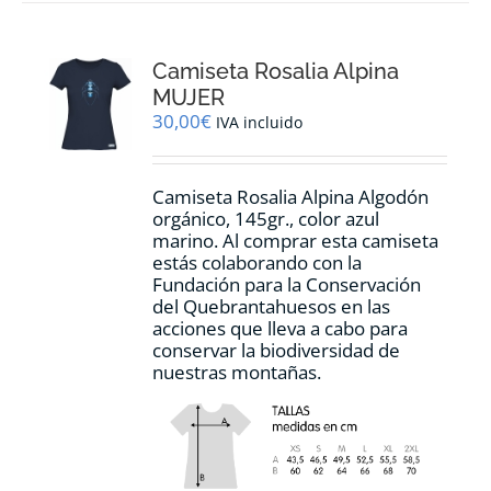
variantes.
Las
opciones
Camiseta Rosalia Alpina
se
pueden
MUJER
elegir
30,00
€
IVA incluido
en
la
página
Camiseta Rosalia Alpina Algodón
de
orgánico, 145gr., color azul
producto
marino. Al comprar esta camiseta
estás colaborando con la
Fundación para la Conservación
del Quebrantahuesos en las
acciones que lleva a cabo para
conservar la biodiversidad de
nuestras montañas.