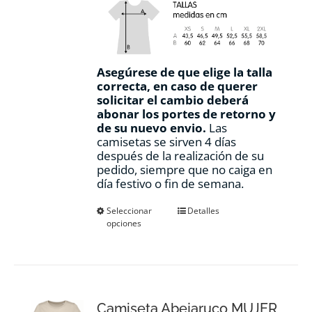
Asegúrese de que elige la talla
correcta, en caso de querer
solicitar el cambio deberá
abonar los portes de retorno y
de su nuevo envio.
Las
camisetas se sirven 4 días
después de la realización de su
pedido, siempre que no caiga en
día festivo o fin de semana.
Este
Seleccionar
Detalles
opciones
producto
tiene
múltiples
variantes.
Las
opciones
Camiseta Abejaruco MUJER
se