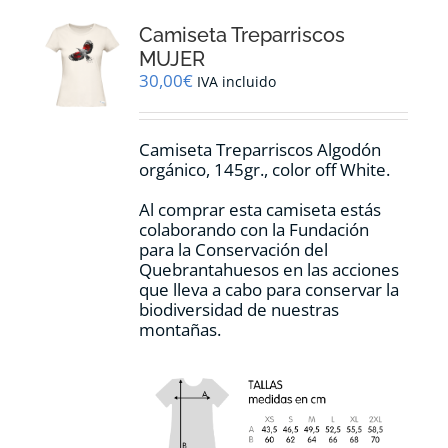
opciones
Camiseta Treparriscos
se
pueden
MUJER
elegir
30,00
€
IVA incluido
en
la
página
Camiseta Treparriscos Algodón
de
orgánico, 145gr., color off White.
producto
Al comprar esta camiseta estás
colaborando con la Fundación
para la Conservación del
Quebrantahuesos en las acciones
que lleva a cabo para conservar la
biodiversidad de nuestras
montañas.