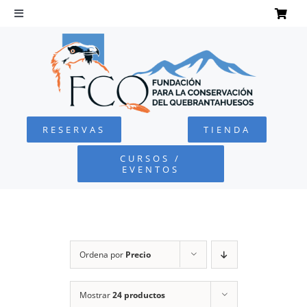
Saltar
al
Toggle
Navigation
contenido
INICIO
QUEBRANTAHUESOS
RESERVAS
TIENDA
FUNDACIÓN
CURSOS /
EVENTOS
PROYECTOS
DEFENSA AMBIENTAL
Ordena por
Precio
COLABORA
Mostrar
24 productos