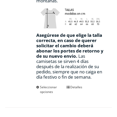
montañas.
Asegúrese de que elige la talla
correcta, en caso de querer
solicitar el cambio deberá
abonar los portes de retorno y
de su nuevo envio.
Las
camisetas se sirven 4 días
después de la realización de su
pedido, siempre que no caiga en
día festivo o fin de semana.
Este
Seleccionar
Detalles
opciones
producto
tiene
múltiples
variantes.
Las