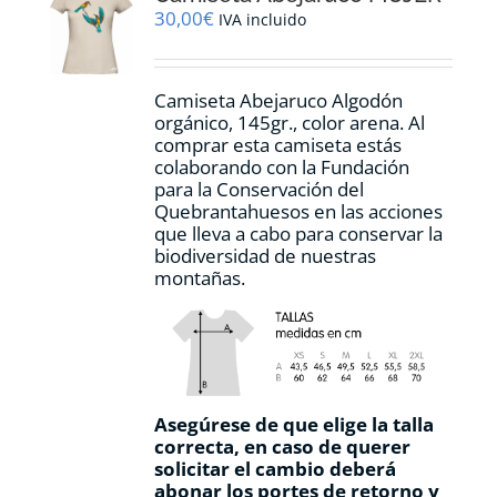
pueden
30,00
€
IVA incluido
elegir
en
la
Camiseta Abejaruco Algodón
página
orgánico, 145gr., color arena. Al
de
comprar esta camiseta estás
producto
colaborando con la Fundación
para la Conservación del
Quebrantahuesos en las acciones
que lleva a cabo para conservar la
biodiversidad de nuestras
montañas.
Asegúrese de que elige la talla
correcta, en caso de querer
solicitar el cambio deberá
abonar los portes de retorno y