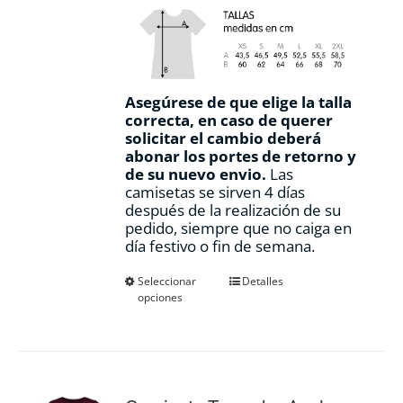
Asegúrese de que elige la talla
correcta, en caso de querer
solicitar el cambio deberá
abonar los portes de retorno y
de su nuevo envio.
Las
camisetas se sirven 4 días
después de la realización de su
pedido, siempre que no caiga en
día festivo o fin de semana.
Este
Seleccionar
Detalles
opciones
producto
tiene
múltiples
variantes.
Las
opciones