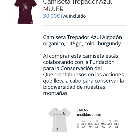
Camiseta Trepador Azul
se
pueden
MUJER
elegir
30,00
€
IVA incluido
en
la
página
Camiseta Trepador Azul Algodón
de
orgánico, 145gr., color burgundy.
producto
Al comprar esta camiseta estás
colaborando con la Fundación
para la Conservación del
Quebrantahuesos en las acciones
que lleva a cabo para conservar la
biodiversidad de nuestras
montañas.