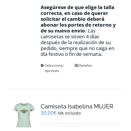
Asegúrese de que elige la talla
correcta, en caso de querer
solicitar el cambio deberá
abonar los portes de retorno y
de su nuevo envio.
Las
camisetas se sirven 4 días
después de la realización de su
pedido, siempre que no caiga en
día festivo o fin de semana.
Este
Seleccionar
Detalles
opciones
producto
tiene
múltiples
variantes.
Las
opciones
Camiseta Isabelina MUJER
se
pueden
30,00
€
IVA incluido
elegir
en
la