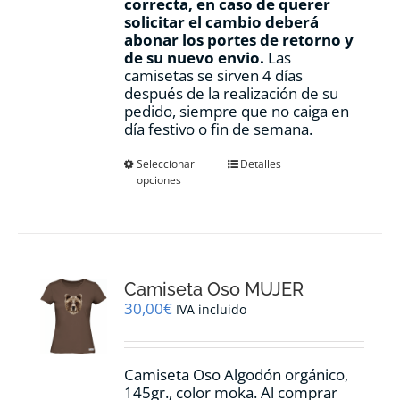
correcta, en caso de querer
solicitar el cambio deberá
abonar los portes de retorno y
de su nuevo envio.
Las
camisetas se sirven 4 días
después de la realización de su
pedido, siempre que no caiga en
día festivo o fin de semana.
Este
Seleccionar
Detalles
opciones
producto
tiene
múltiples
variantes.
Las
opciones
Camiseta Oso MUJER
se
pueden
30,00
€
IVA incluido
elegir
en
la
Camiseta Oso Algodón orgánico,
página
145gr., color moka. Al comprar
de