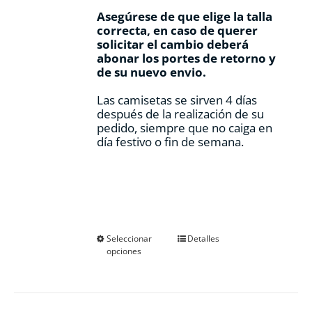
Asegúrese de que elige la talla
correcta, en caso de querer
solicitar el cambio deberá
abonar los portes de retorno y
de su nuevo envio.
Las camisetas se sirven 4 días
después de la realización de su
pedido, siempre que no caiga en
día festivo o fin de semana.
Este
Seleccionar
Detalles
opciones
producto
tiene
múltiples
variantes.
Las