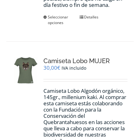
día festivo o fin de semana.
Este
Seleccionar
Detalles
opciones
producto
tiene
múltiples
variantes.
Las
opciones
Camiseta Lobo MUJER
se
pueden
30,00
€
IVA incluido
elegir
en
la
Camiseta Lobo Algodón orgánico,
página
145gr., millenium kaki. Al comprar
de
esta camiseta estás colaborando
producto
con la Fundación para la
Conservación del
Quebrantahuesos en las acciones
que lleva a cabo para conservar la
biodiversidad de nuestras