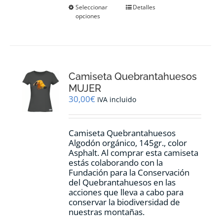
Este
Seleccionar
Detalles
opciones
producto
tiene
múltiples
variantes.
Las
opciones
Camiseta Quebrantahuesos
se
pueden
MUJER
elegir
30,00
€
IVA incluido
en
la
página
Camiseta Quebrantahuesos
de
Algodón orgánico, 145gr., color
producto
Asphalt. Al comprar esta camiseta
estás colaborando con la
Fundación para la Conservación
del Quebrantahuesos en las
acciones que lleva a cabo para
conservar la biodiversidad de
nuestras montañas.