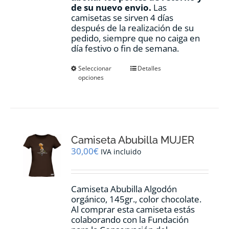
de su nuevo envio.
Las
camisetas se sirven 4 días
después de la realización de su
pedido, siempre que no caiga en
día festivo o fin de semana.
Este
Seleccionar
Detalles
opciones
producto
tiene
múltiples
variantes.
Las
opciones
Camiseta Abubilla MUJER
se
pueden
30,00
€
IVA incluido
elegir
en
la
Camiseta Abubilla Algodón
página
orgánico, 145gr., color chocolate.
de
Al comprar esta camiseta estás
producto
colaborando con la Fundación