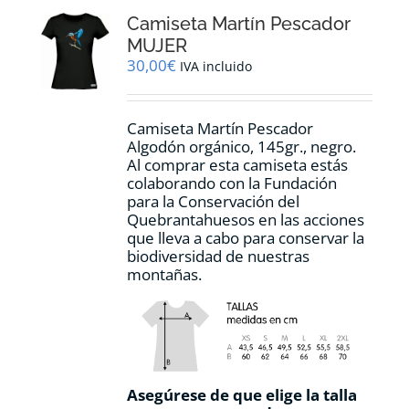
opciones
Camiseta Martín Pescador
se
pueden
MUJER
elegir
30,00
€
IVA incluido
en
la
página
Camiseta Martín Pescador
de
Algodón orgánico, 145gr., negro.
producto
Al comprar esta camiseta estás
colaborando con la Fundación
para la Conservación del
Quebrantahuesos en las acciones
que lleva a cabo para conservar la
biodiversidad de nuestras
montañas.
Asegúrese de que elige la talla