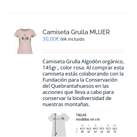
tiene
múltiples
variantes.
Las
opciones
Camiseta Grulla MUJER
se
pueden
30,00
€
IVA incluido
elegir
en
la
Camiseta Grulla Algodón orgánico,
página
145gr., color rosa. Al comprar esta
de
camiseta estás colaborando con la
producto
Fundación para la Conservación
del Quebrantahuesos en las
acciones que lleva a cabo para
conservar la biodiversidad de
nuestras montañas.