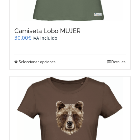
Camiseta Lobo MUJER
30,00
€
IVA incluido
Este
Seleccionar opciones
Detalles
producto
tiene
múltiples
variantes.
Las
opciones
se
pueden
elegir
en
la
página