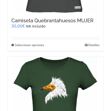
Camiseta Quebrantahuesos MUJER
30,00
€
IVA incluido
Este
Seleccionar opciones
Detalles
producto
tiene
múltiples
variantes.
Las
opciones
se
pueden
elegir
en
la
página
de