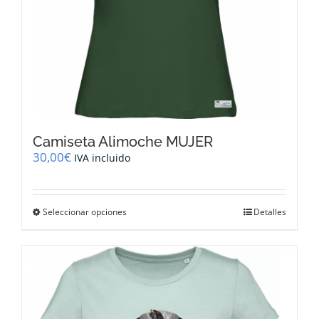
producto
Camiseta Alimoche MUJER
30,00
€
IVA incluido
Este
Seleccionar opciones
Detalles
producto
tiene
múltiples
variantes.
Las
opciones
se