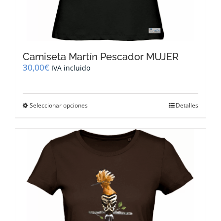
Camiseta Martín Pescador MUJER
30,00
€
IVA incluido
Este
Seleccionar opciones
Detalles
producto
tiene
múltiples
variantes.
Las
opciones
se
pueden
elegir
en
la