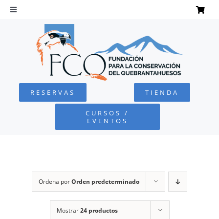
Saltar
al
Toggle
Navigation
contenido
INICIO
QUEBRANTAHUESOS
RESERVAS
TIENDA
FUNDACIÓN
CURSOS /
EVENTOS
PROYECTOS
DEFENSA AMBIENTAL
Ordena por
Orden predeterminado
COLABORA
Mostrar
24 productos