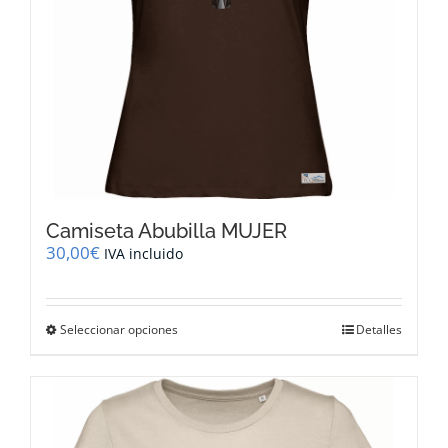
página
de
producto
Camiseta Abubilla MUJER
30,00
€
IVA incluido
Este
Seleccionar opciones
Detalles
producto
tiene
múltiples
variantes.
Las