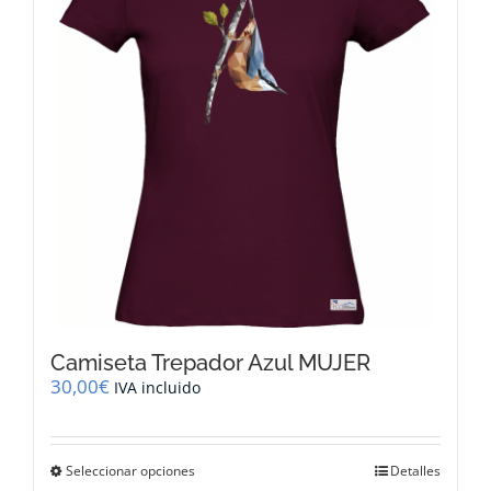
se
pueden
elegir
en
la
página
de
producto
Camiseta Trepador Azul MUJER
30,00
€
IVA incluido
Este
Seleccionar opciones
Detalles