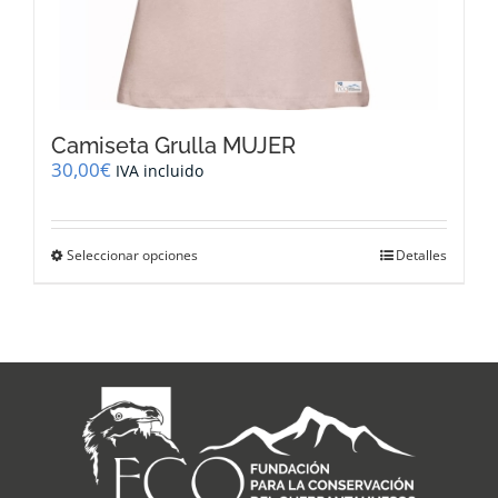
Camiseta Grulla MUJER
30,00
€
IVA incluido
Este
Seleccionar opciones
Detalles
producto
tiene
múltiples
variantes.
Las
opciones
se
pueden
elegir
en