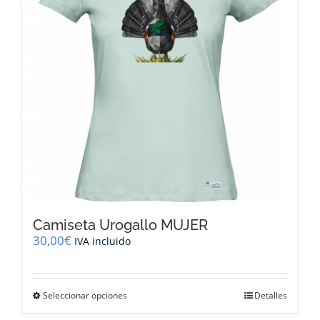
pueden
elegir
en
la
página
de
producto
Camiseta Urogallo MUJER
30,00
€
IVA incluido
Este
Seleccionar opciones
Detalles
producto