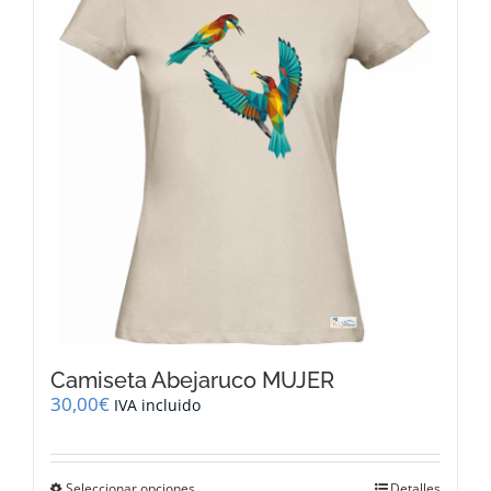
opciones
se
pueden
elegir
en
la
página
de
producto
Camiseta Abejaruco MUJER
30,00
€
IVA incluido
Este
Seleccionar opciones
Detalles