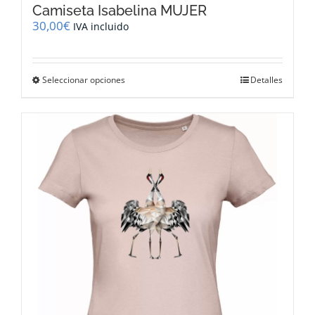
Camiseta Isabelina MUJER
30,00
€
IVA incluido
Este
Seleccionar opciones
Detalles
producto
tiene
múltiples
variantes.
Las
opciones
se
pueden
elegir
en
la
página
de
producto