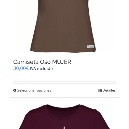
de
producto
Camiseta Oso MUJER
30,00
€
IVA incluido
Este
Seleccionar opciones
Detalles
producto
tiene
múltiples
variantes.
Las
opciones