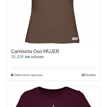
de
producto
Camiseta Oso MUJER
30,00
€
IVA incluido
Este
Seleccionar opciones
Detalles
producto
tiene
múltiples
variantes.
Las
opciones