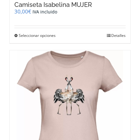
Camiseta Isabelina MUJER
30,00
€
IVA incluido
Este
Seleccionar opciones
Detalles
producto
tiene
múltiples
variantes.
Las
opciones
se
pueden
elegir
en
la
página
de
producto