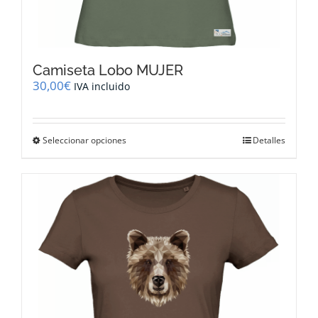
Camiseta Lobo MUJER
30,00
€
IVA incluido
Este
Seleccionar opciones
Detalles
producto
tiene
múltiples
variantes.
Las
opciones
se
pueden
elegir
en
la
página