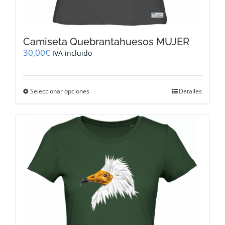
Camiseta Quebrantahuesos MUJER
30,00
€
IVA incluido
Este
Seleccionar opciones
Detalles
producto
tiene
múltiples
variantes.
Las
opciones
se
pueden
elegir
en
la
página
de