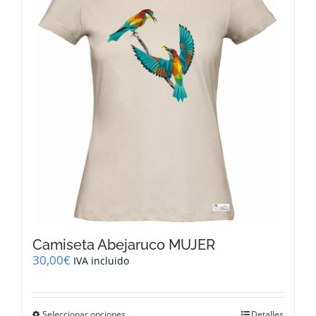
opciones
se
pueden
elegir
en
la
página
de
producto
Camiseta Abejaruco MUJER
30,00
€
IVA incluido
Este
Seleccionar opciones
Detalles