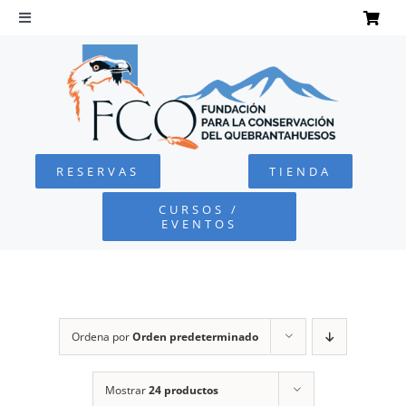
Saltar
al
Toggle
Navigation
contenido
INICIO
QUEBRANTAHUESOS
RESERVAS
TIENDA
FUNDACIÓN
CURSOS /
EVENTOS
PROYECTOS
DEFENSA AMBIENTAL
Ordena por
Orden predeterminado
COLABORA
Mostrar
24 productos