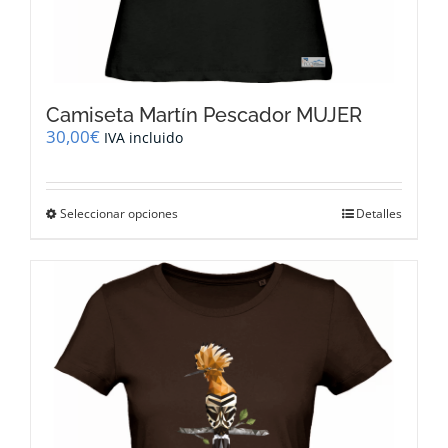
Camiseta Martín Pescador MUJER
30,00
€
IVA incluido
Este
Seleccionar opciones
Detalles
producto
tiene
múltiples
variantes.
Las
opciones
se
pueden
elegir
en
la