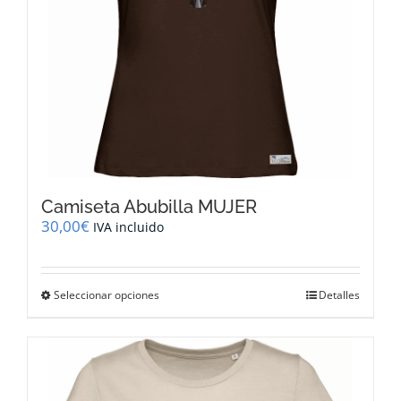
página
de
producto
Camiseta Abubilla MUJER
30,00
€
IVA incluido
Este
Seleccionar opciones
Detalles
producto
tiene
múltiples
variantes.
Las