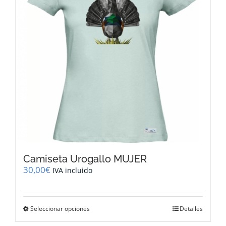
pueden
elegir
en
la
página
de
producto
Camiseta Urogallo MUJER
30,00
€
IVA incluido
Este
Seleccionar opciones
Detalles
producto