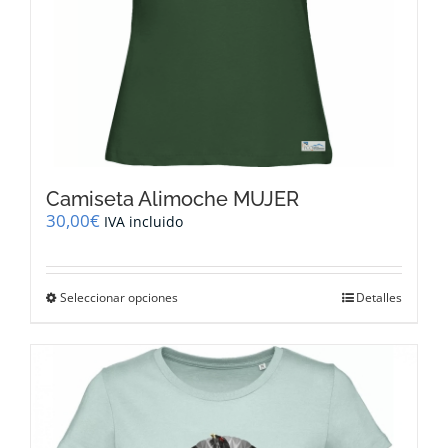
producto
Camiseta Alimoche MUJER
30,00
€
IVA incluido
Este
Seleccionar opciones
Detalles
producto
tiene
múltiples
variantes.
Las
opciones
se