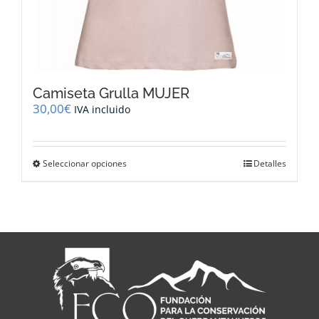
Camiseta Grulla MUJER
30,00
€
IVA incluido
Este
Seleccionar opciones
Detalles
producto
tiene
múltiples
variantes.
Las
opciones
se
pueden
elegir
en