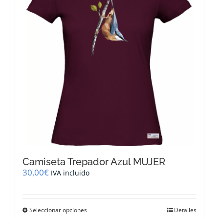
se
pueden
elegir
en
la
página
de
producto
Camiseta Trepador Azul MUJER
30,00
€
IVA incluido
Este
Seleccionar opciones
Detalles