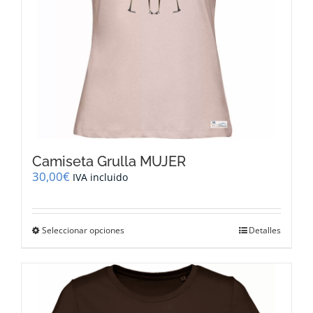
página
de
producto
Camiseta Grulla MUJER
30,00
€
IVA incluido
Este
Seleccionar opciones
Detalles
producto
tiene
múltiples
variantes.
Las