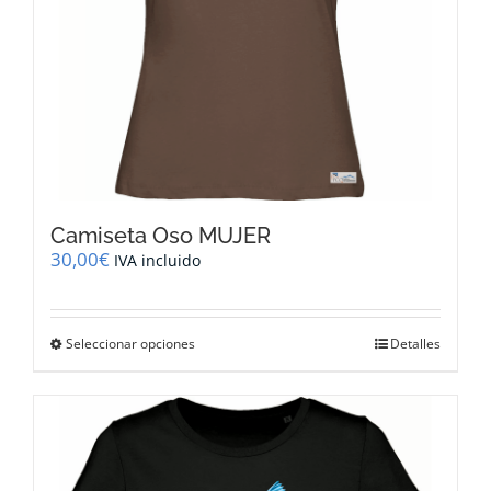
de
producto
Camiseta Oso MUJER
30,00
€
IVA incluido
Este
Seleccionar opciones
Detalles
producto
tiene
múltiples
variantes.
Las
opciones