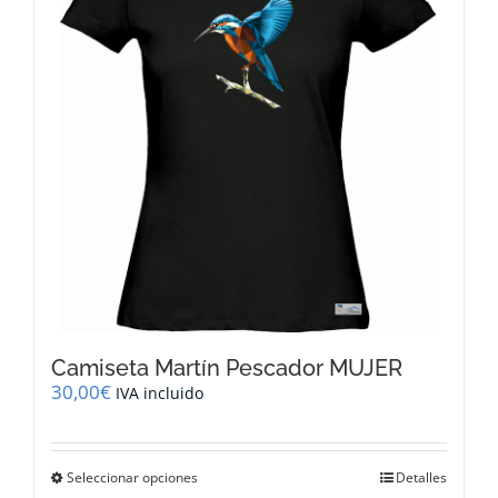
se
pueden
elegir
en
la
página
de
producto
Camiseta Martín Pescador MUJER
30,00
€
IVA incluido
Este
Seleccionar opciones
Detalles