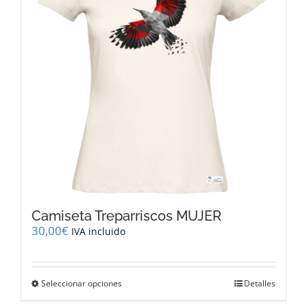
pueden
elegir
en
la
página
de
producto
Camiseta Treparriscos MUJER
30,00
€
IVA incluido
Este
Seleccionar opciones
Detalles
producto