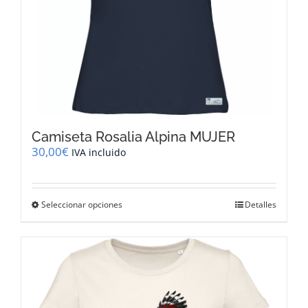
producto
Camiseta Rosalia Alpina MUJER
30,00
€
IVA incluido
Este
Seleccionar opciones
Detalles
producto
tiene
múltiples
variantes.
Las
opciones
se