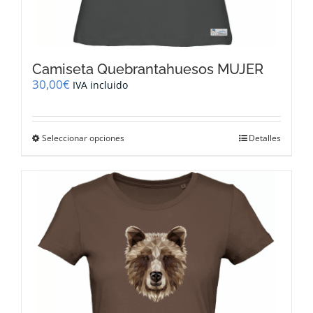
Camiseta Quebrantahuesos MUJER
30,00
€
IVA incluido
Este
Seleccionar opciones
Detalles
producto
tiene
múltiples
variantes.
Las
opciones
se
pueden
elegir
en
la
página