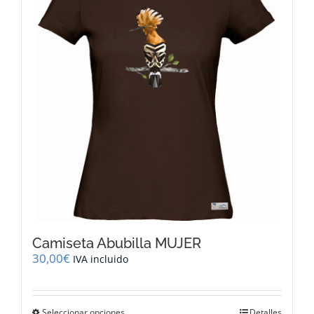
opciones
se
pueden
elegir
en
la
página
de
producto
Camiseta Abubilla MUJER
30,00
€
IVA incluido
Este
Seleccionar opciones
Detalles