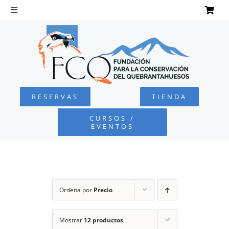
Saltar
al
Toggle
Navigation
contenido
INICIO
QUEBRANTAHUESOS
RESERVAS
TIENDA
FUNDACIÓN
CURSOS /
EVENTOS
PROYECTOS
DEFENSA AMBIENTAL
Ordena por
Precio
COLABORA
Mostrar
12 productos