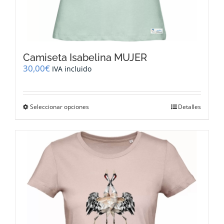
Camiseta Isabelina MUJER
30,00
€
IVA incluido
Este
Seleccionar opciones
Detalles
producto
tiene
múltiples
variantes.
Las
opciones
se
pueden
elegir
en
la