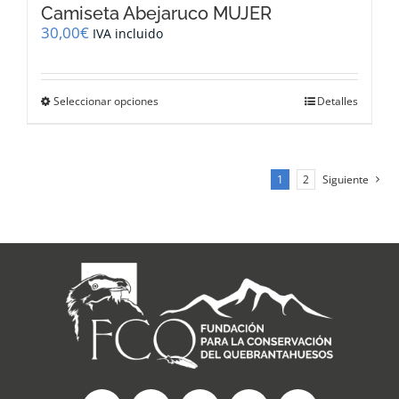
Camiseta Abejaruco MUJER
30,00
€
IVA incluido
Este
Seleccionar opciones
Detalles
producto
tiene
múltiples
variantes.
1
2
Siguiente
Las
opciones
se
pueden
elegir
en
la
página
de
producto