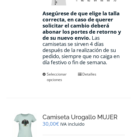
Asegúrese de que elige la talla
correcta, en caso de querer
solicitar el cambio deberá
abonar los portes de retorno y
de su nuevo envio.
Las
camisetas se sirven 4 días
después de la realización de su
pedido, siempre que no caiga en
día festivo o fin de semana.
Este
Seleccionar
Detalles
opciones
producto
tiene
múltiples
variantes.
Las
opciones
Camiseta Urogallo MUJER
se
pueden
30,00
€
IVA incluido
elegir
en