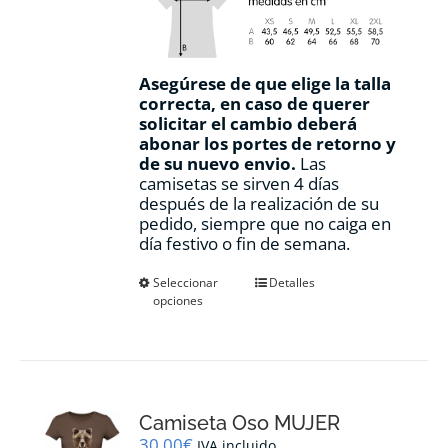
Asegúrese de que elige la talla
correcta, en caso de querer
solicitar el cambio deberá
abonar los portes de retorno y
de su nuevo envio.
Las
camisetas se sirven 4 días
después de la realización de su
pedido, siempre que no caiga en
día festivo o fin de semana.
Este
Seleccionar
Detalles
opciones
producto
tiene
múltiples
variantes.
Las
opciones
Camiseta Oso MUJER
se
pueden
30,00
€
IVA incluido