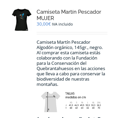
Las
opciones
Camiseta Martín Pescador
se
pueden
MUJER
elegir
30,00
€
IVA incluido
en
la
página
Camiseta Martín Pescador
de
Algodón orgánico, 145gr., negro.
producto
Al comprar esta camiseta estás
colaborando con la Fundación
para la Conservación del
Quebrantahuesos en las acciones
que lleva a cabo para conservar la
biodiversidad de nuestras
montañas.