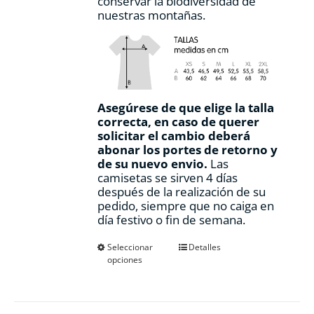
conservar la biodiversidad de
nuestras montañas.
Asegúrese de que elige la talla
correcta, en caso de querer
solicitar el cambio deberá
abonar los portes de retorno y
de su nuevo envio.
Las
camisetas se sirven 4 días
después de la realización de su
pedido, siempre que no caiga en
día festivo o fin de semana.
Este
Seleccionar
Detalles
opciones
producto
tiene
múltiples
variantes.