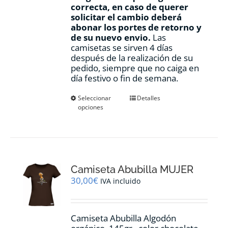
correcta, en caso de querer
solicitar el cambio deberá
abonar los portes de retorno y
de su nuevo envio.
Las
camisetas se sirven 4 días
después de la realización de su
pedido, siempre que no caiga en
día festivo o fin de semana.
Este
Seleccionar
Detalles
opciones
producto
tiene
múltiples
variantes.
Las
opciones
Camiseta Abubilla MUJER
se
pueden
30,00
€
IVA incluido
elegir
en
la
Camiseta Abubilla Algodón
página