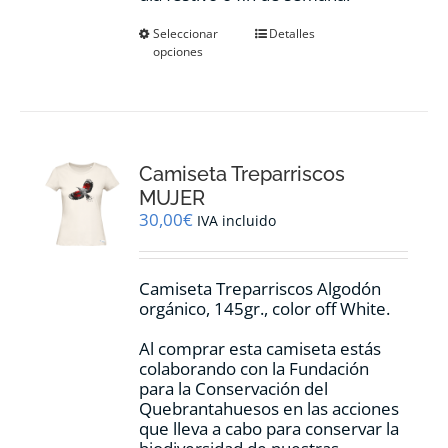
Este
Seleccionar
Detalles
opciones
producto
tiene
múltiples
variantes.
Las
opciones
Camiseta Treparriscos
se
pueden
MUJER
elegir
30,00
€
IVA incluido
en
la
página
Camiseta Treparriscos Algodón
de
orgánico, 145gr., color off White.
producto
Al comprar esta camiseta estás
colaborando con la Fundación
para la Conservación del
Quebrantahuesos en las acciones
que lleva a cabo para conservar la