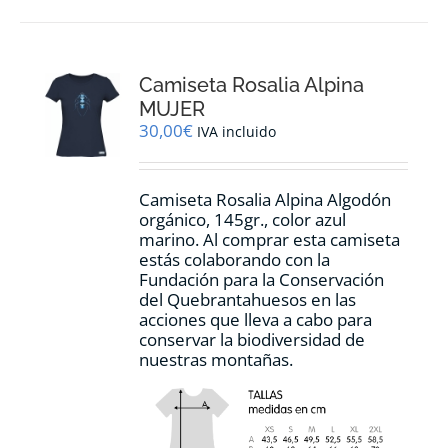
múltiples
variantes.
Las
opciones
Camiseta Rosalia Alpina
se
pueden
MUJER
elegir
30,00
€
IVA incluido
en
la
página
Camiseta Rosalia Alpina Algodón
de
orgánico, 145gr., color azul
producto
marino. Al comprar esta camiseta
estás colaborando con la
Fundación para la Conservación
del Quebrantahuesos en las
acciones que lleva a cabo para
conservar la biodiversidad de
nuestras montañas.