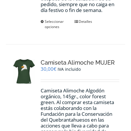
pedido, siempre que no caiga en
día festivo o fin de semana.
Este
Seleccionar
Detalles
opciones
producto
tiene
múltiples
variantes.
Las
opciones
Camiseta Alimoche MUJER
se
pueden
30,00
€
IVA incluido
elegir
en
la
Camiseta Alimoche Algodón
página
orgánico, 145gr., color forest
de
green. Al comprar esta camiseta
producto
estás colaborando con la
Fundación para la Conservación
del Quebrantahuesos en las
acciones que lleva a cabo para