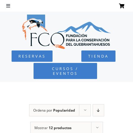
Saltar
al
Toggle
Navigation
contenido
INICIO
QUEBRANTAHUESOS
RESERVAS
TIENDA
FUNDACIÓN
CURSOS /
EVENTOS
PROYECTOS
DEFENSA AMBIENTAL
Ordena por
Popularidad
COLABORA
Mostrar
12 productos