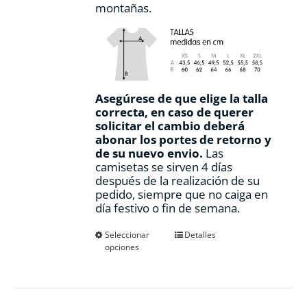
montañas.
Asegúrese de que elige la talla
correcta, en caso de querer
solicitar el cambio deberá
abonar los portes de retorno y
de su nuevo envio.
Las
camisetas se sirven 4 días
después de la realización de su
pedido, siempre que no caiga en
día festivo o fin de semana.
Este
Seleccionar
Detalles
opciones
producto
tiene
múltiples
variantes.
Las