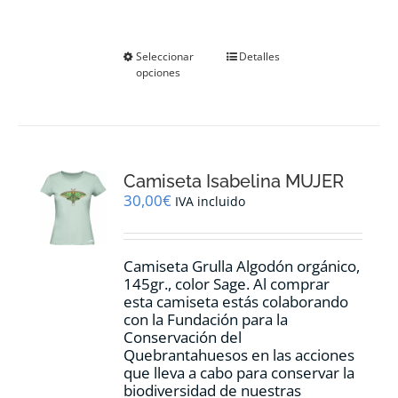
Este
Seleccionar
Detalles
opciones
producto
tiene
múltiples
variantes.
Las
opciones
Camiseta Isabelina MUJER
se
pueden
30,00
€
IVA incluido
elegir
en
la
Camiseta Grulla Algodón orgánico,
página
145gr., color Sage. Al comprar
de
esta camiseta estás colaborando
producto
con la Fundación para la
Conservación del
Quebrantahuesos en las acciones
que lleva a cabo para conservar la
biodiversidad de nuestras