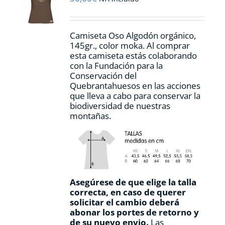
elegir
en
la
Camiseta Oso Algodón orgánico,
página
145gr., color moka. Al comprar
de
esta camiseta estás colaborando
producto
con la Fundación para la
Conservación del
Quebrantahuesos en las acciones
que lleva a cabo para conservar la
biodiversidad de nuestras
montañas.
Asegúrese de que elige la talla
correcta, en caso de querer
solicitar el cambio deberá
abonar los portes de retorno y
de su nuevo envio.
Las