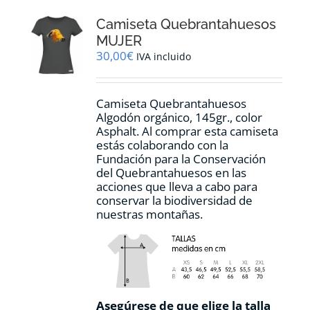
opciones
Camiseta Quebrantahuesos
se
pueden
MUJER
elegir
30,00
€
IVA incluido
en
la
página
Camiseta Quebrantahuesos
de
Algodón orgánico, 145gr., color
producto
Asphalt. Al comprar esta camiseta
estás colaborando con la
Fundación para la Conservación
del Quebrantahuesos en las
acciones que lleva a cabo para
conservar la biodiversidad de
nuestras montañas.
Asegúrese de que elige la talla