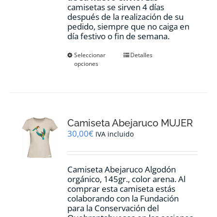
camisetas se sirven 4 días
después de la realización de su
pedido, siempre que no caiga en
día festivo o fin de semana.
Este
Seleccionar
Detalles
opciones
producto
tiene
múltiples
variantes.
Las
opciones
Camiseta Abejaruco MUJER
se
pueden
30,00
€
IVA incluido
elegir
en
la
Camiseta Abejaruco Algodón
página
orgánico, 145gr., color arena. Al
de
comprar esta camiseta estás
producto
colaborando con la Fundación
para la Conservación del