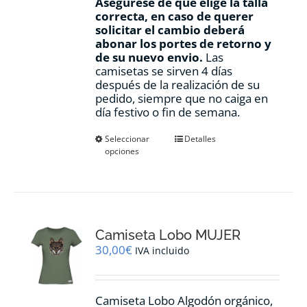
Asegúrese de que elige la talla
correcta, en caso de querer
solicitar el cambio deberá
abonar los portes de retorno y
de su nuevo envio.
Las
camisetas se sirven 4 días
después de la realización de su
pedido, siempre que no caiga en
día festivo o fin de semana.
Este
Seleccionar
Detalles
opciones
producto
tiene
múltiples
variantes.
Las
opciones
Camiseta Lobo MUJER
se
pueden
30,00
€
IVA incluido
elegir
en
la
Camiseta Lobo Algodón orgánico,
página