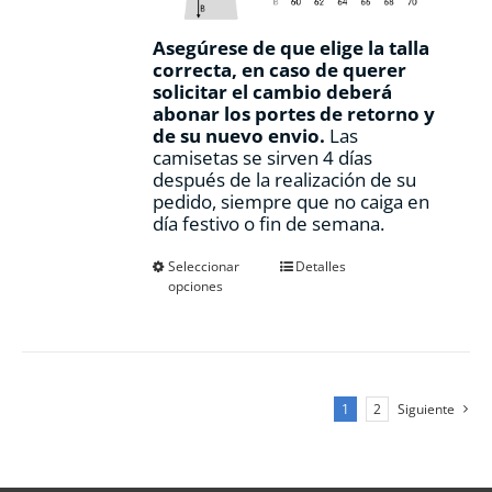
Asegúrese de que elige la talla
correcta, en caso de querer
solicitar el cambio deberá
abonar los portes de retorno y
de su nuevo envio.
Las
camisetas se sirven 4 días
después de la realización de su
pedido, siempre que no caiga en
día festivo o fin de semana.
Este
Seleccionar
Detalles
opciones
producto
tiene
múltiples
variantes.
Las
opciones
1
2
Siguiente
se
pueden
elegir
en