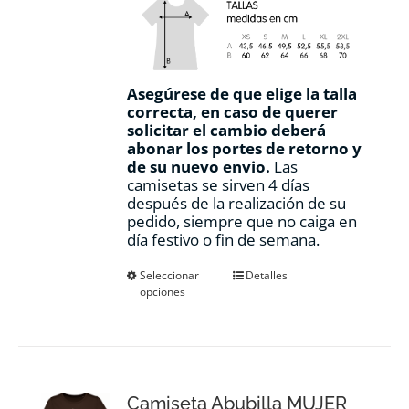
Asegúrese de que elige la talla
correcta, en caso de querer
solicitar el cambio deberá
abonar los portes de retorno y
de su nuevo envio.
Las
camisetas se sirven 4 días
después de la realización de su
pedido, siempre que no caiga en
día festivo o fin de semana.
Este
Seleccionar
Detalles
opciones
producto
tiene
múltiples
variantes.
Las
opciones
Camiseta Abubilla MUJER
se