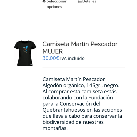
Este
Seleccionar
Detalles
opciones
producto
tiene
múltiples
variantes.
Las
opciones
Camiseta Martín Pescador
se
pueden
MUJER
elegir
30,00
€
IVA incluido
en
la
página
Camiseta Martín Pescador
de
Algodón orgánico, 145gr., negro.
producto
Al comprar esta camiseta estás
colaborando con la Fundación
para la Conservación del
Quebrantahuesos en las acciones
que lleva a cabo para conservar la
biodiversidad de nuestras
montañas.