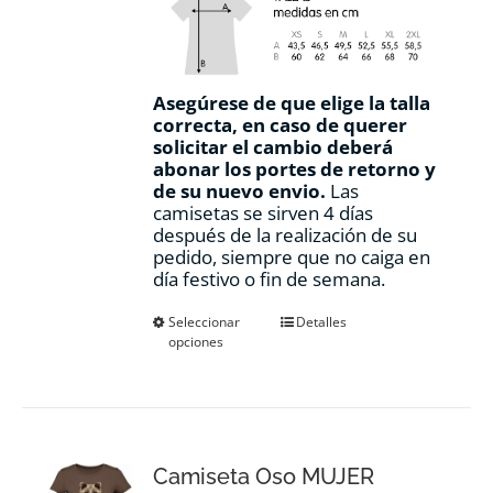
Asegúrese de que elige la talla
correcta, en caso de querer
solicitar el cambio deberá
abonar los portes de retorno y
de su nuevo envio.
Las
camisetas se sirven 4 días
después de la realización de su
pedido, siempre que no caiga en
día festivo o fin de semana.
Este
Seleccionar
Detalles
opciones
producto
tiene
múltiples
variantes.
Las
opciones
Camiseta Oso MUJER
se