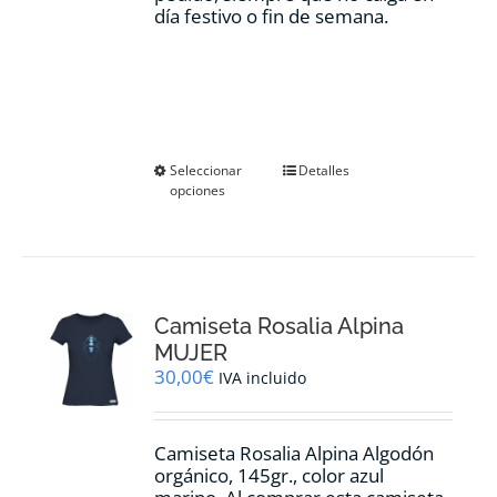
día festivo o fin de semana.
Este
Seleccionar
Detalles
opciones
producto
tiene
múltiples
variantes.
Las
opciones
Camiseta Rosalia Alpina
se
pueden
MUJER
elegir
30,00
€
IVA incluido
en
la
página
Camiseta Rosalia Alpina Algodón
de
orgánico, 145gr., color azul
producto