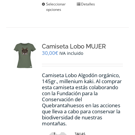
Este
Seleccionar
Detalles
opciones
producto
tiene
múltiples
variantes.
Las
opciones
Camiseta Lobo MUJER
se
pueden
30,00
€
IVA incluido
elegir
en
la
Camiseta Lobo Algodón orgánico,
página
145gr., millenium kaki. Al comprar
de
esta camiseta estás colaborando
producto
con la Fundación para la
Conservación del
Quebrantahuesos en las acciones
que lleva a cabo para conservar la
biodiversidad de nuestras
montañas.