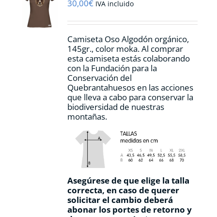
pueden
30,00
€
IVA incluido
elegir
en
la
Camiseta Oso Algodón orgánico,
página
145gr., color moka. Al comprar
de
esta camiseta estás colaborando
producto
con la Fundación para la
Conservación del
Quebrantahuesos en las acciones
que lleva a cabo para conservar la
biodiversidad de nuestras
montañas.
Asegúrese de que elige la talla
correcta, en caso de querer
solicitar el cambio deberá
abonar los portes de retorno y