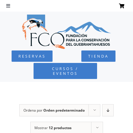
Saltar
al
Toggle
Navigation
contenido
INICIO
QUEBRANTAHUESOS
RESERVAS
TIENDA
FUNDACIÓN
CURSOS /
EVENTOS
PROYECTOS
DEFENSA AMBIENTAL
Ordena por
Orden predeterminado
COLABORA
Mostrar
12 productos