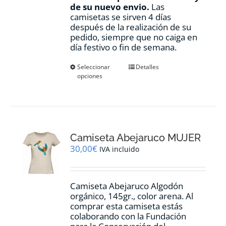
de su nuevo envio.
Las
camisetas se sirven 4 días
después de la realización de su
pedido, siempre que no caiga en
día festivo o fin de semana.
Este
Seleccionar
Detalles
opciones
producto
tiene
múltiples
variantes.
Las
opciones
Camiseta Abejaruco MUJER
se
pueden
30,00
€
IVA incluido
elegir
en
la
Camiseta Abejaruco Algodón
página
orgánico, 145gr., color arena. Al
de
comprar esta camiseta estás
producto
colaborando con la Fundación