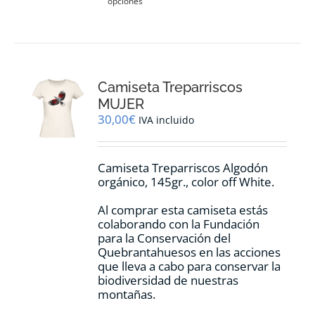
opciones
producto
tiene
múltiples
variantes.
Las
opciones
Camiseta Treparriscos
se
pueden
MUJER
elegir
30,00
€
IVA incluido
en
la
página
Camiseta Treparriscos Algodón
de
orgánico, 145gr., color off White.
producto
Al comprar esta camiseta estás
colaborando con la Fundación
para la Conservación del
Quebrantahuesos en las acciones
que lleva a cabo para conservar la
biodiversidad de nuestras
montañas.