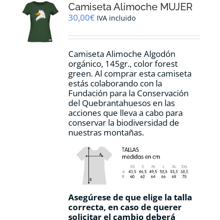
Camiseta Alimoche MUJER
se
pueden
30,00
€
IVA incluido
elegir
en
la
Camiseta Alimoche Algodón
página
orgánico, 145gr., color forest
de
green. Al comprar esta camiseta
producto
estás colaborando con la
Fundación para la Conservación
del Quebrantahuesos en las
acciones que lleva a cabo para
conservar la biodiversidad de
nuestras montañas.
Asegúrese de que elige la talla
correcta, en caso de querer
solicitar el cambio deberá