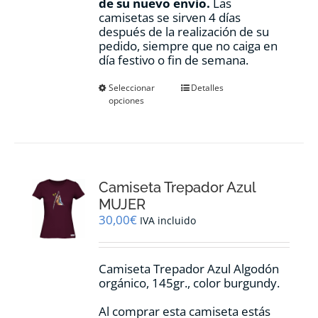
de su nuevo envio.
Las
camisetas se sirven 4 días
después de la realización de su
pedido, siempre que no caiga en
día festivo o fin de semana.
Este
Seleccionar
Detalles
opciones
producto
tiene
múltiples
variantes.
Las
opciones
Camiseta Trepador Azul
se
pueden
MUJER
elegir
30,00
€
IVA incluido
en
la
página
Camiseta Trepador Azul Algodón
de
orgánico, 145gr., color burgundy.
producto
Al comprar esta camiseta estás