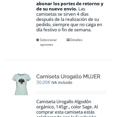
abonar los portes de retorno y
de su nuevo envio.
Las
camisetas se sirven 4 días
después de la realización de su
pedido, siempre que no caiga en
día festivo o fin de semana.
Este
Seleccionar
Detalles
opciones
producto
tiene
múltiples
variantes.
Las
opciones
Camiseta Urogallo MUJER
se
pueden
30,00
€
IVA incluido
elegir
en
la
Camiseta Urogallo Algodón
página
orgánico, 145gr., color Sage. Al
de
comprar esta camiseta estás
producto