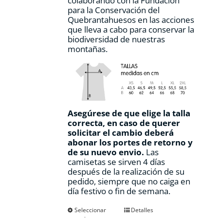
colaborando con la Fundación
para la Conservación del
Quebrantahuesos en las acciones
que lleva a cabo para conservar la
biodiversidad de nuestras
montañas.
Asegúrese de que elige la talla
correcta, en caso de querer
solicitar el cambio deberá
abonar los portes de retorno y
de su nuevo envio.
Las
camisetas se sirven 4 días
después de la realización de su
pedido, siempre que no caiga en
día festivo o fin de semana.
Este
Seleccionar
Detalles