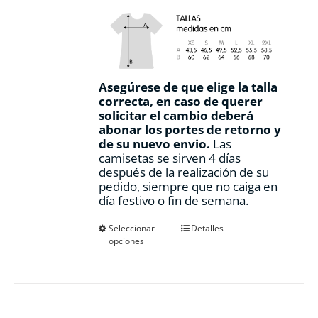
Asegúrese de que elige la talla
correcta, en caso de querer
solicitar el cambio deberá
abonar los portes de retorno y
de su nuevo envio.
Las
camisetas se sirven 4 días
después de la realización de su
pedido, siempre que no caiga en
día festivo o fin de semana.
Este
Seleccionar
Detalles
opciones
producto
tiene
múltiples
variantes.
Las
opciones