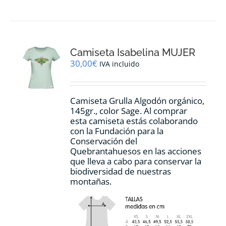
tiene
múltiples
variantes.
Las
opciones
Camiseta Isabelina MUJER
se
pueden
30,00
€
IVA incluido
elegir
en
la
Camiseta Grulla Algodón orgánico,
página
145gr., color Sage. Al comprar
de
esta camiseta estás colaborando
producto
con la Fundación para la
Conservación del
Quebrantahuesos en las acciones
que lleva a cabo para conservar la
biodiversidad de nuestras
montañas.