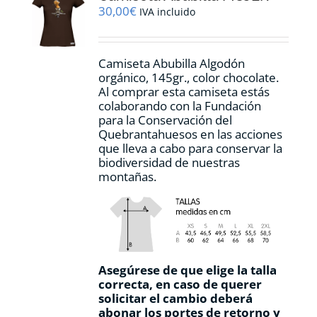
pueden
30,00
€
IVA incluido
elegir
en
la
Camiseta Abubilla Algodón
página
orgánico, 145gr., color chocolate.
de
Al comprar esta camiseta estás
producto
colaborando con la Fundación
para la Conservación del
Quebrantahuesos en las acciones
que lleva a cabo para conservar la
biodiversidad de nuestras
montañas.
Asegúrese de que elige la talla
correcta, en caso de querer
solicitar el cambio deberá
abonar los portes de retorno y